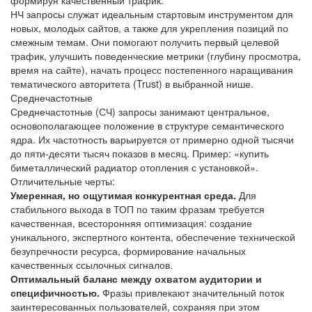
формируя качественный трафик.
НЧ запросы служат идеальным стартовым инструментом для
новых, молодых сайтов, а также для укрепления позиций по
смежным темам. Они помогают получить первый целевой
трафик, улучшить поведенческие метрики (глубину просмотра,
время на сайте), начать процесс постепенного наращивания
тематического авторитета (Trust) в выбранной нише.
Среднечастотные
Среднечастотные (СЧ) запросы занимают центральное,
основополагающее положение в структуре семантического
ядра. Их частотность варьируется от примерно одной тысячи
до пяти-десяти тысяч показов в месяц. Пример: «купить
биметаллический радиатор отопления с установкой».
Отличительные черты:
Умеренная, но ощутимая конкурентная среда.
Для
стабильного выхода в ТОП по таким фразам требуется
качественная, всесторонняя оптимизация: создание
уникального, экспертного контента, обеспечение технической
безупречности ресурса, формирование начальных
качественных ссылочных сигналов.
Оптимальный баланс между охватом аудитории и
специфичностью.
Фразы привлекают значительный поток
заинтересованных пользователей, сохраняя при этом