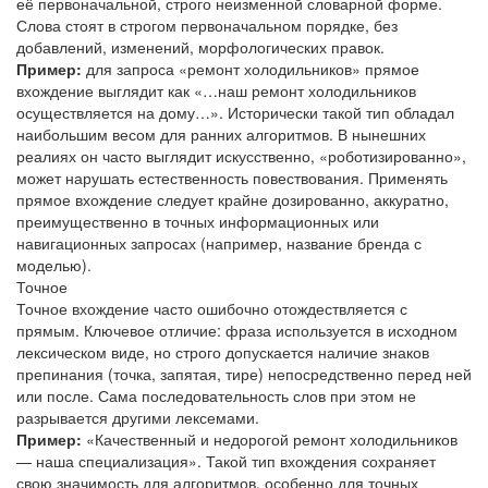
её первоначальной, строго неизменной словарной форме.
Слова стоят в строгом первоначальном порядке, без
добавлений, изменений, морфологических правок.
Пример:
для запроса «
ремонт холодильников
» прямое
вхождение выглядит как «…наш
ремонт холодильников
осуществляется на дому…». Исторически такой тип обладал
наибольшим весом для ранних алгоритмов. В нынешних
реалиях он часто выглядит искусственно, «роботизированно»,
может нарушать естественность повествования. Применять
прямое вхождение следует крайне дозированно, аккуратно,
преимущественно в точных информационных или
навигационных запросах (например, название бренда с
моделью).
Точное
Точное вхождение часто ошибочно отождествляется с
прямым. Ключевое отличие: фраза используется в исходном
лексическом виде, но строго допускается наличие знаков
препинания (точка, запятая, тире) непосредственно перед ней
или после. Сама последовательность слов при этом не
разрывается другими лексемами.
Пример:
«Качественный и недорогой
ремонт холодильников
— наша специализация». Такой тип вхождения сохраняет
свою значимость для алгоритмов, особенно для точных