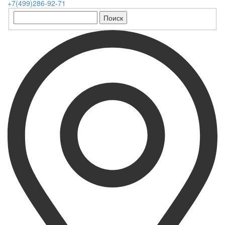
+7(499)286-92-71