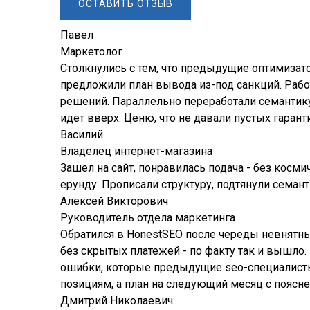
ОСТАВИТЬ ОТЗЫВ
Павел
Маркетолог
Столкнулись с тем, что предыдущие оптимизато
предложили план вывода из-под санкций. Работ
решений. Параллельно переработали семантику
идет вверх. Ценю, что не давали пустых гаран
Василий
Владелец интернет-магазина
Зашел на сайт, понравилась подача - без косми
ерунду. Прописали структуру, подтянули семант
Алексей Викторович
Руководитель отдела маркетинга
Обратился в HonestSEO после череды невнятны
без скрытых платежей - по факту так и вышло. 
ошибки, которые предыдущие seo-специалисты 
позициям, а план на следующий месяц с поясн
Дмитрий Николаевич